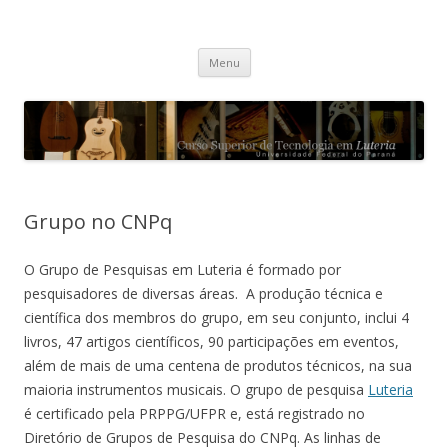
Curso Superior de Tecnologia em
Pular para o conteúdo
Luteria – UFPR
Menu
Grupo no CNPq
O Grupo de Pesquisas em Luteria é formado por
pesquisadores de diversas áreas. A produção técnica e
científica dos membros do grupo, em seu conjunto, inclui 4
livros, 47 artigos científicos, 90 participações em eventos,
além de mais de uma centena de produtos técnicos, na sua
maioria instrumentos musicais. O grupo de pesquisa
Luteria
é certificado pela PRPPG/UFPR e, está registrado no
Diretório de Grupos de Pesquisa do CNPq. As linhas de