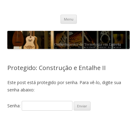
Curso Superior de Tecnologia em
Pular para o conteúdo
Luteria – UFPR
Menu
Protegido: Construção e Entalhe II
Este post está protegido por senha. Para vê-lo, digite sua
senha abaixo:
Senha: