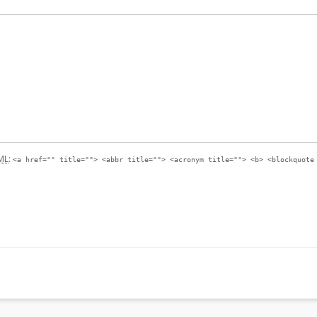
ML
:
<a href="" title=""> <abbr title=""> <acronym title=""> <b> <blockquote