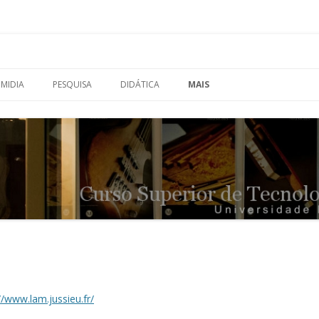
Tecnologia em Luteria – UFPR
Pular para o conteúdo
MIDIA
PESQUISA
DIDÁTICA
MAIS
//www.lam.jussieu.fr/