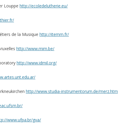
ier Louppe
http://ecoledelutherie.eu/
hier.fr/
étiers de la Musique
http://itemm.fr/
ruxelles
http://www.mim.be/
aboratory
http://www.idmil.org/
w.artes.unt.edu.ar/
rkneukirchen
http://www.studia-
instrumentorum.de/merz.htm
eac.ufsm.br/
tp://www.ufpa.br/gva/